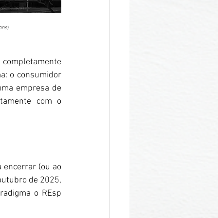
ons
)
 completamente 
ma: o consumidor 
uma empresa de 
etamente com o 
 encerrar (ou ao 
outubro de 2025, 
aradigma o REsp 