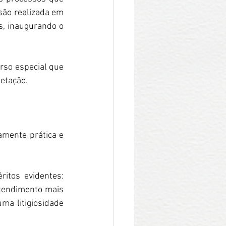
são realizada em 
s, inaugurando o 
so especial que 
fetação.
mente prática e 
tos evidentes: 
tendimento mais 
ma litigiosidade 