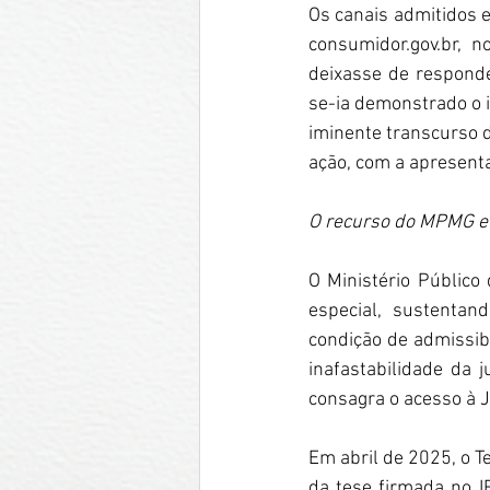
consumidor.gov.br
, n
deixasse de responde
se-ia demonstrado o i
iminente transcurso d
ação, com a apresentaç
O recurso do MPMG e 
O Ministério Público
especial, sustentand
condição de admissibil
inafastabilidade da j
consagra o acesso à J
Em abril de 2025, o T
da tese firmada no I