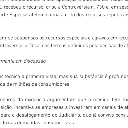
 recebeu o recurso, criou a Controvérsia n. 730 e, em ses
rte Especial afetou o tema ao rito dos recursos repetitivo
am-se suspensos os recursos especiais e agravos em recur
rovérsia jurídica, nos termos definidos pela decisão de a
ramente em discussão
r técnico à primeira vista, mas sua substância é profunda
vida de milhões de consumidores.
nsores da exigência argumentam que a medida tem méri
ição, incentiva as empresas a investirem em canais de a
i para o desafogamento do Judiciário, que já convive com u
vada nas demandas consumeristas.