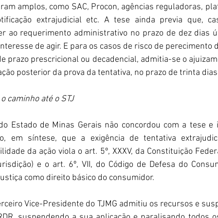
otificação extrajudicial etc. A tese ainda previa que, ca
r ao requerimento administrativo no prazo de dez dias út
nteresse de agir. E para os casos de risco de perecimento do
e prazo prescricional ou decadencial, admitia-se o ajuizam
ão posterior da prova da tentativa, no prazo de trinta dias
o caminho até o STJ
 do Estado de Minas Gerais não concordou com a tese e i
o, em síntese, que a exigência de tentativa extrajudic
idade da ação viola o art. 5º, XXXV, da Constituição Federal
urisdição) e o art. 6º, VII, do Código de Defesa do Consu
ustiça como direito básico do consumidor.
erceiro Vice-Presidente do TJMG admitiu os recursos e susp
RDR, suspendendo a sua aplicação e paralisando todos o