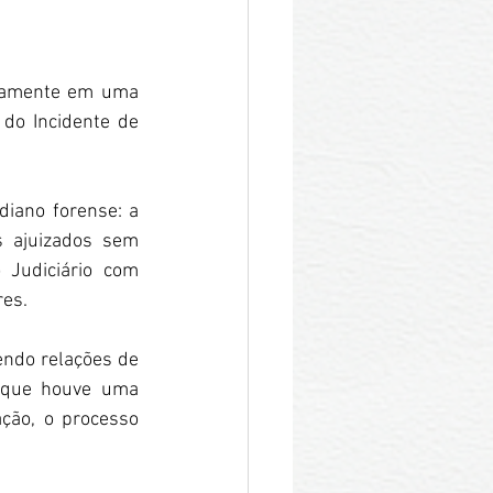
samente em uma 
 do Incidente de 
iano forense: a 
 ajuizados sem 
Judiciário com 
res.
endo relações de 
 que houve uma 
ção, o processo 