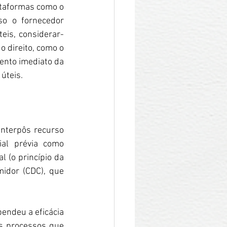
Os canais admitidos eram amplos, como SAC, Procon, agências reguladoras, plataformas como o 
so o fornecedor 
eis, considerar-
 direito, como o 
ento imediato da 
 úteis.
nterpôs recurso 
ial prévia como 
 (o princípio da 
midor (CDC), que 
endeu a eficácia 
s processos que 