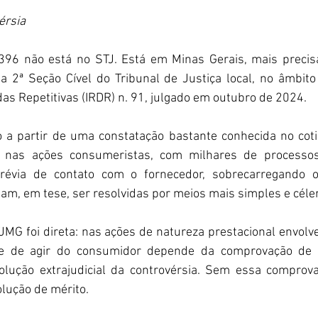
érsia
396 não está no STJ. Está em Minas Gerais, mais preci
a 2ª Seção Cível do Tribunal de Justiça local, no âmbito
s Repetitivas (IRDR) n. 91, julgado em outubro de 2024.
o a partir de uma constatação bastante conhecida no cotid
va nas ações consumeristas, com milhares de processos
prévia de contato com o fornecedor, sobrecarregando o 
m, em tese, ser resolvidas por meios mais simples e céle
JMG foi direta: nas ações de natureza prestacional envolv
se de agir do consumidor depende da comprovação de
solução extrajudicial da controvérsia. Sem essa comprova
olução de mérito.